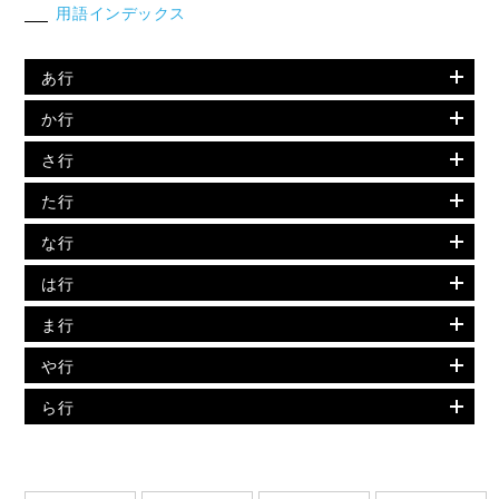
用語インデックス
あ行
か行
さ行
た行
な行
は行
ま行
や行
ら行